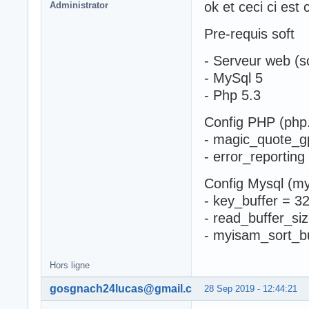
ok et ceci ci est
Administrator
Pre-requis soft
- Serveur web (
- MySql 5
- Php 5.3
Config PHP (php.
- magic_quote_
- error_report
Config Mysql (my.
- key_buffer = 3
- read_buffer_si
- myisam_sort_b
Hors ligne
gosgnach24lucas@gmail.com
28 Sep 2019 - 12:44:21